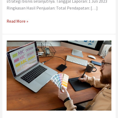
strategi bisnis selanjutnya. Tanggal Laporan: 1 Juli 2023
Ringkasan Hasil Penjualan: Total Pendapatan: […]
Read More »
Navigasi
Lebih
Menarik,
Gunakan
Font
Keren
pada
Website
Anda