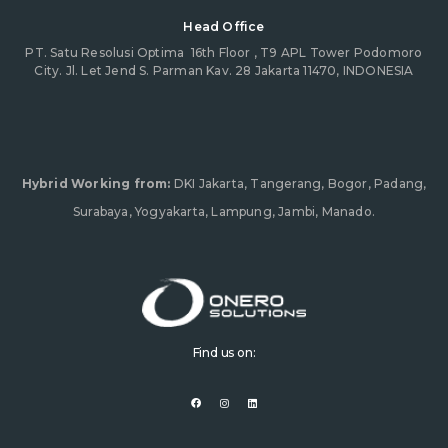
Head Office
PT. Satu Resolusi Optima
16th Floor , T9 APL Tower Podomoro
City. Jl. Let Jend S. Parman Kav. 28 Jakarta 11470, INDONESIA
Hybrid Working from:
DKI Jakarta, Tangerang, Bogor, Padang,
Surabaya, Yogyakarta, Lampung, Jambi, Manado.
Find us on:
F
I
L
a
n
i
c
s
n
e
t
k
b
a
e
o
g
d