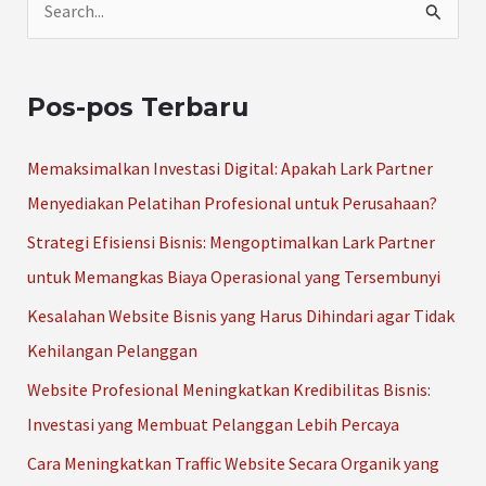
C
a
r
Pos-pos Terbaru
i
u
Memaksimalkan Investasi Digital: Apakah Lark Partner
n
Menyediakan Pelatihan Profesional untuk Perusahaan?
t
Strategi Efisiensi Bisnis: Mengoptimalkan Lark Partner
u
untuk Memangkas Biaya Operasional yang Tersembunyi
k
Kesalahan Website Bisnis yang Harus Dihindari agar Tidak
:
Kehilangan Pelanggan
Website Profesional Meningkatkan Kredibilitas Bisnis:
Investasi yang Membuat Pelanggan Lebih Percaya
Cara Meningkatkan Traffic Website Secara Organik yang