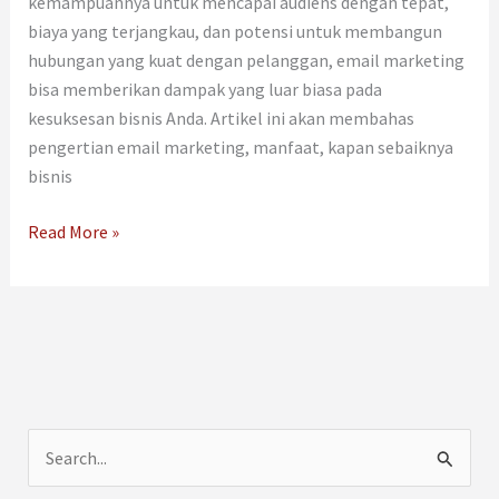
kemampuannya untuk mencapai audiens dengan tepat,
biaya yang terjangkau, dan potensi untuk membangun
hubungan yang kuat dengan pelanggan, email marketing
bisa memberikan dampak yang luar biasa pada
kesuksesan bisnis Anda. Artikel ini akan membahas
pengertian email marketing, manfaat, kapan sebaiknya
bisnis
Read More »
C