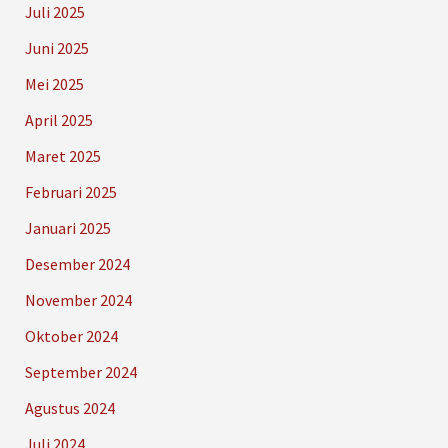
Juli 2025
Juni 2025
Mei 2025
April 2025
Maret 2025
Februari 2025
Januari 2025
Desember 2024
November 2024
Oktober 2024
September 2024
Agustus 2024
Juli 2024