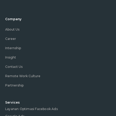
Company
About Us
Career
Internship
Insight
Contact Us
Remote Work Culture
Partnership
Services
Layanan Optimasi Facebook Ads