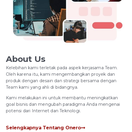
About Us
Kelebihan kami terletak pada aspek kerjasama Team.
Oleh karena itu, kami mengembangkan proyek dan
produk dengan desain dan strategi bersama dengan
Team kami yang ahli di bidangnya.
Kami melakukan ini untuk membantu meningkatkan
goal bisnis dan mengubah paradigma Anda mengenai
potensi dari Internet dan Teknologi.
Selengkapnya Tentang Onero