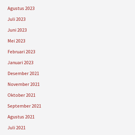
Agustus 2023
Juli 2023
Juni 2023
Mei 2023
Februari 2023
Januari 2023
Desember 2021
November 2021
Oktober 2021
September 2021
Agustus 2021
Juli 2021