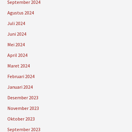
September 2024
Agustus 2024
Juli 2024
Juni 2024
Mei 2024
April 2024
Maret 2024
Februari 2024
Januari 2024
Desember 2023
November 2023
Oktober 2023
September 2023