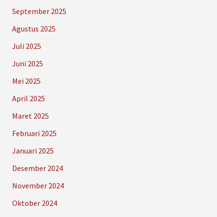
September 2025
Agustus 2025
Juli 2025
Juni 2025
Mei 2025
April 2025
Maret 2025
Februari 2025
Januari 2025
Desember 2024
November 2024
Oktober 2024