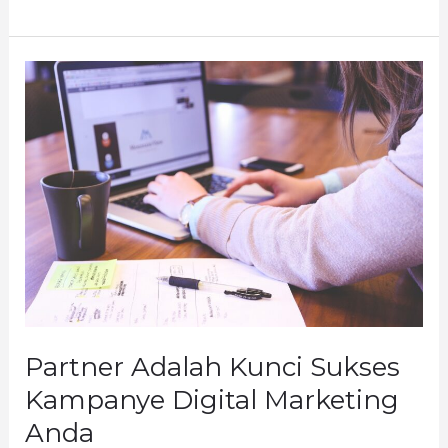
Partner
Adalah
Kunci
Sukses
Kampanye
Digital
Marketing
Anda
Partner Adalah Kunci Sukses
Kampanye Digital Marketing
Anda