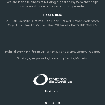
We are in the business of building digital ecosystem that helps
businesses to reach their maximum potential.
Head Office
PT. Satu Resolusi Optima
16th Floor , T9 APL Tower Podomoro
City. Jl. Let Jend S. Parman Kav. 28 Jakarta 11470, INDONESIA
Hybrid Working from:
DKI Jakarta, Tangerang, Bogor, Padang,
Surabaya, Yogyakarta, Lampung, Jambi, Manado.
Find us on:
F
I
L
a
n
i