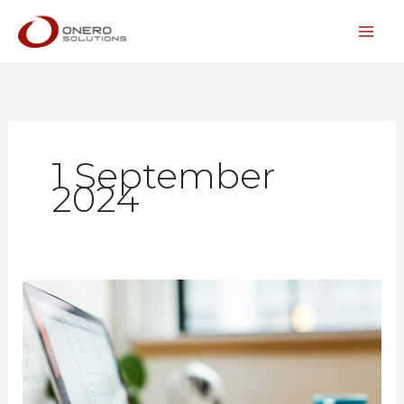
Lewati
ke
konten
1 September
2024
Pitching
Adalah
Apa
dalam
Dunia