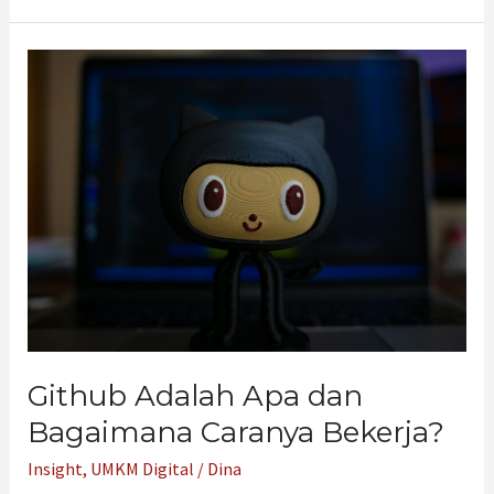
Github
Adalah
Apa
dan
Bagaimana
Caranya
Bekerja?
Github Adalah Apa dan
Bagaimana Caranya Bekerja?
Insight
,
UMKM Digital
/
Dina