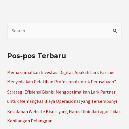
C
a
r
Pos-pos Terbaru
i
u
Memaksimalkan Investasi Digital: Apakah Lark Partner
n
Menyediakan Pelatihan Profesional untuk Perusahaan?
t
Strategi Efisiensi Bisnis: Mengoptimalkan Lark Partner
u
untuk Memangkas Biaya Operasional yang Tersembunyi
k
Kesalahan Website Bisnis yang Harus Dihindari agar Tidak
:
Kehilangan Pelanggan