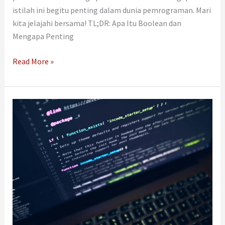
istilah ini begitu penting dalam dunia pemrograman. Mari
kita jelajahi bersama! TL;DR: Apa Itu Boolean dan
Mengapa Penting
Read More »
Bug
Artinya
Apa
dalam
Konteks
Website?
Simak
Penjelasan
dan
Solusinya