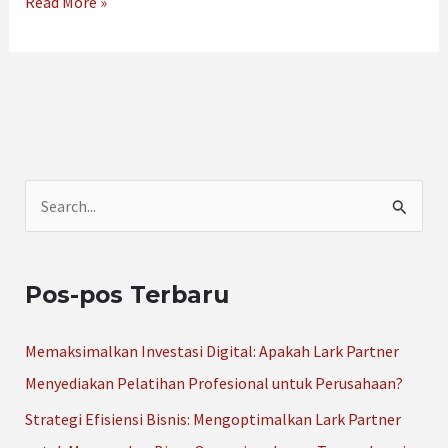
Read More »
C
a
r
Pos-pos Terbaru
i
u
Memaksimalkan Investasi Digital: Apakah Lark Partner
n
Menyediakan Pelatihan Profesional untuk Perusahaan?
t
Strategi Efisiensi Bisnis: Mengoptimalkan Lark Partner
u