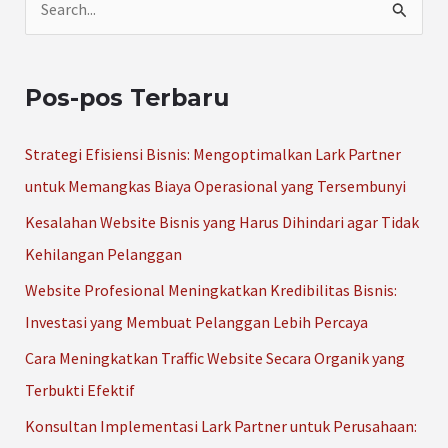
C
a
r
Pos-pos Terbaru
i
u
Strategi Efisiensi Bisnis: Mengoptimalkan Lark Partner
n
untuk Memangkas Biaya Operasional yang Tersembunyi
t
Kesalahan Website Bisnis yang Harus Dihindari agar Tidak
u
Kehilangan Pelanggan
k
Website Profesional Meningkatkan Kredibilitas Bisnis:
:
Investasi yang Membuat Pelanggan Lebih Percaya
Cara Meningkatkan Traffic Website Secara Organik yang
Terbukti Efektif
Konsultan Implementasi Lark Partner untuk Perusahaan: