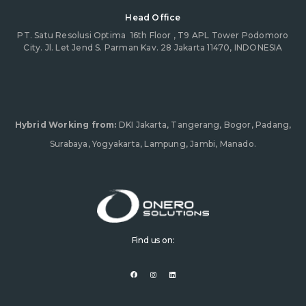
Head Office
PT. Satu Resolusi Optima
16th Floor , T9 APL Tower Podomoro
City. Jl. Let Jend S. Parman Kav. 28 Jakarta 11470, INDONESIA
Hybrid Working from:
DKI Jakarta, Tangerang, Bogor, Padang,
Surabaya, Yogyakarta, Lampung, Jambi, Manado.
Find us on:
F
I
L
a
n
i
c
s
n
e
t
k
b
a
e
o
g
d