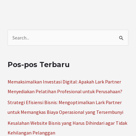
C
a
r
Pos-pos Terbaru
i
u
Memaksimalkan Investasi Digital: Apakah Lark Partner
n
Menyediakan Pelatihan Profesional untuk Perusahaan?
t
Strategi Efisiensi Bisnis: Mengoptimalkan Lark Partner
u
untuk Memangkas Biaya Operasional yang Tersembunyi
k
Kesalahan Website Bisnis yang Harus Dihindari agar Tidak
:
Kehilangan Pelanggan