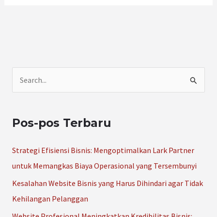
C
a
r
Pos-pos Terbaru
i
u
Strategi Efisiensi Bisnis: Mengoptimalkan Lark Partner
n
untuk Memangkas Biaya Operasional yang Tersembunyi
t
Kesalahan Website Bisnis yang Harus Dihindari agar Tidak
u
Kehilangan Pelanggan
k
Website Profesional Meningkatkan Kredibilitas Bisnis: