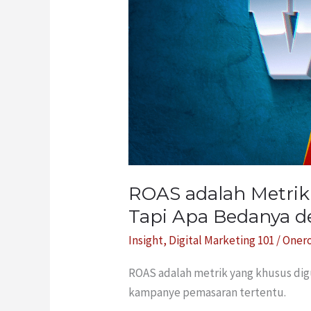
Digital
Marketing,
Tapi
Apa
Bedanya
dengan
ROI?
ROAS adalah Metrik 
Tapi Apa Bedanya 
Insight
,
Digital Marketing 101
/
Oner
ROAS adalah metrik yang khusus dig
kampanye pemasaran tertentu.