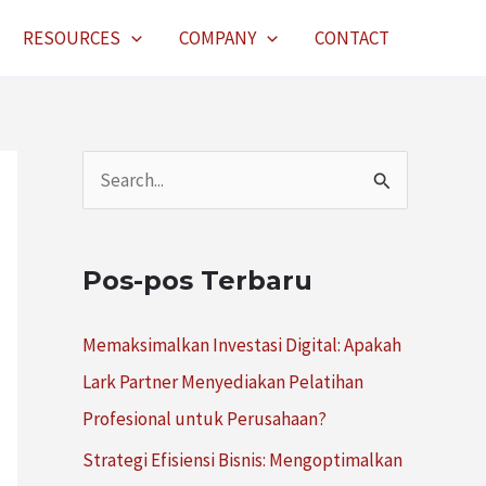
RESOURCES
COMPANY
CONTACT
C
a
r
Pos-pos Terbaru
i
u
Memaksimalkan Investasi Digital: Apakah
n
Lark Partner Menyediakan Pelatihan
t
Profesional untuk Perusahaan?
u
Strategi Efisiensi Bisnis: Mengoptimalkan
k