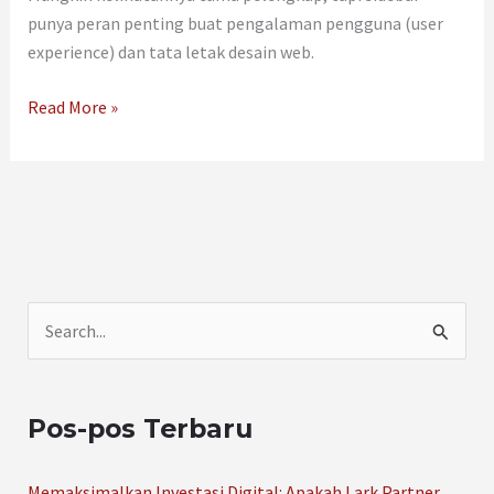
punya peran penting buat pengalaman pengguna (user
experience) dan tata letak desain web.
Read More »
C
a
r
Pos-pos Terbaru
i
u
Memaksimalkan Investasi Digital: Apakah Lark Partner