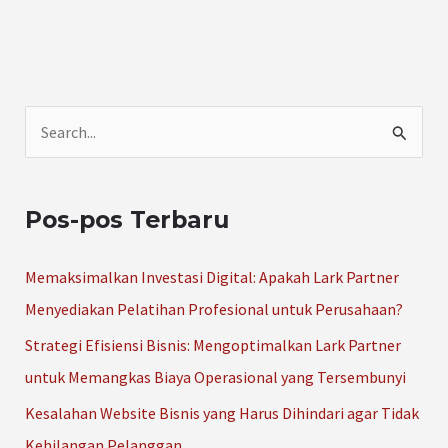
C
a
r
Pos-pos Terbaru
i
u
Memaksimalkan Investasi Digital: Apakah Lark Partner
n
Menyediakan Pelatihan Profesional untuk Perusahaan?
t
Strategi Efisiensi Bisnis: Mengoptimalkan Lark Partner
u
untuk Memangkas Biaya Operasional yang Tersembunyi
k
Kesalahan Website Bisnis yang Harus Dihindari agar Tidak
:
Kehilangan Pelanggan