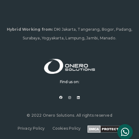
Hybrid Working from:
DKI Jakarta, Tangerang, Bogor, Padang,
Surabaya, Yogyakarta, Lampung, Jambi, Manado.
Find us on:
F
I
L
a
n
i
c
s
n
e
t
k
b
a
e
o
g
d
o
r
i
© 2022 Onero Solutions. All rights reserved
k
a
n
m
Privacy Policy
Cookies Policy