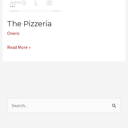
The Pizzeria
Onero
Read More »
C
a
r