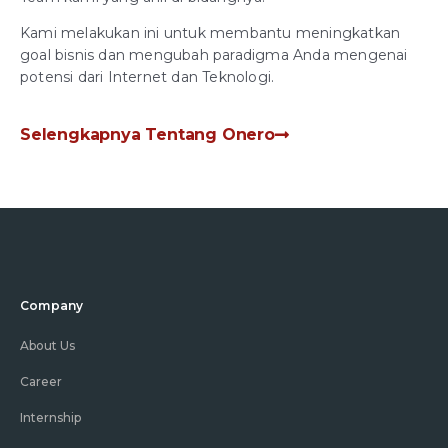
Kami melakukan ini untuk membantu meningkatkan
goal bisnis dan mengubah paradigma Anda mengenai
potensi dari Internet dan Teknologi.
Selengkapnya Tentang Onero
Company
About Us
Career
Internship