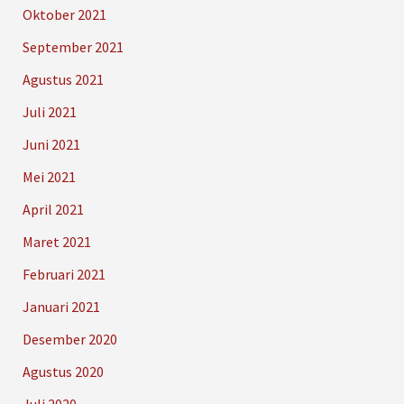
Oktober 2021
September 2021
Agustus 2021
Juli 2021
Juni 2021
Mei 2021
April 2021
Maret 2021
Februari 2021
Januari 2021
Desember 2020
Agustus 2020
Juli 2020