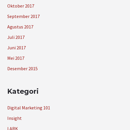
Oktober 2017
September 2017
Agustus 2017
Juli 2017
Juni 2017
Mei 2017
Desember 2015
Kategori
Digital Marketing 101
Insight
LARK