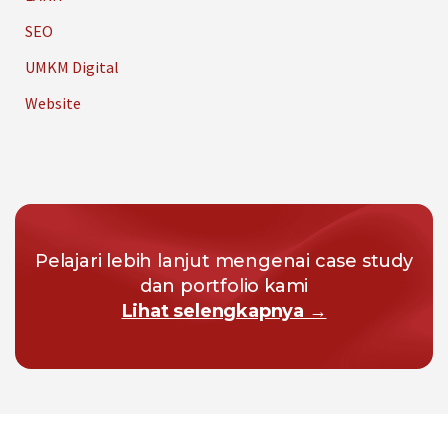
SEO
UMKM Digital
Website
Pelajari lebih lanjut mengenai case study
dan portfolio kami
Lihat selengkapnya →