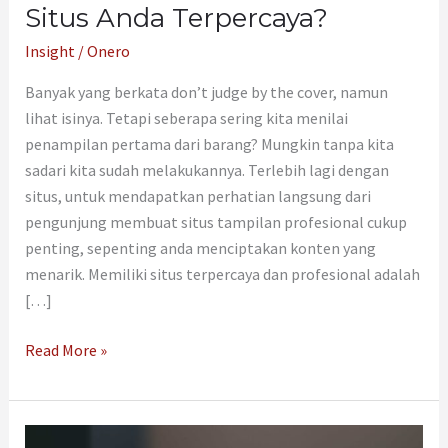
Situs Anda Terpercaya?
Insight
/
Onero
Banyak yang berkata don’t judge by the cover, namun
lihat isinya. Tetapi seberapa sering kita menilai
penampilan pertama dari barang? Mungkin tanpa kita
sadari kita sudah melakukannya. Terlebih lagi dengan
situs, untuk mendapatkan perhatian langsung dari
pengunjung membuat situs tampilan profesional cukup
penting, sepenting anda menciptakan konten yang
menarik. Memiliki situs terpercaya dan profesional adalah
[…]
Read More »
Saat