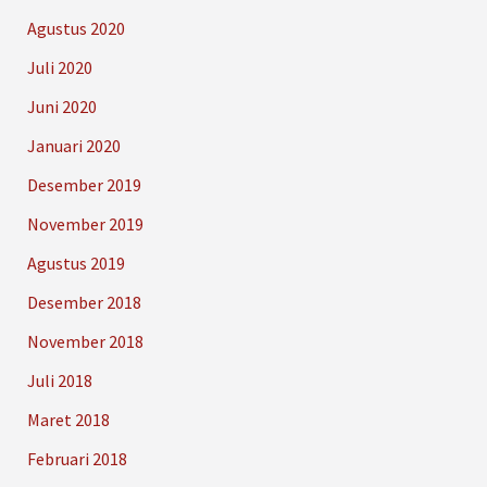
Agustus 2020
Juli 2020
Juni 2020
Januari 2020
Desember 2019
November 2019
Agustus 2019
Desember 2018
November 2018
Juli 2018
Maret 2018
Februari 2018