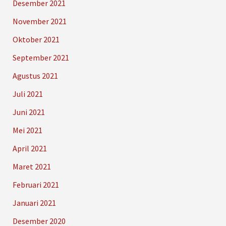
Desember 2021
November 2021
Oktober 2021
September 2021
Agustus 2021
Juli 2021
Juni 2021
Mei 2021
April 2021
Maret 2021
Februari 2021
Januari 2021
Desember 2020