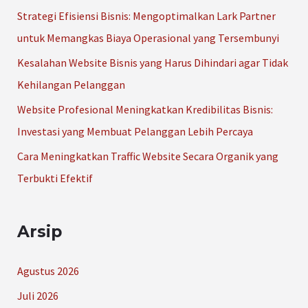
t
Strategi Efisiensi Bisnis: Mengoptimalkan Lark Partner
u
untuk Memangkas Biaya Operasional yang Tersembunyi
k
Kesalahan Website Bisnis yang Harus Dihindari agar Tidak
:
Kehilangan Pelanggan
Website Profesional Meningkatkan Kredibilitas Bisnis:
Investasi yang Membuat Pelanggan Lebih Percaya
Cara Meningkatkan Traffic Website Secara Organik yang
Terbukti Efektif
Arsip
Agustus 2026
Juli 2026