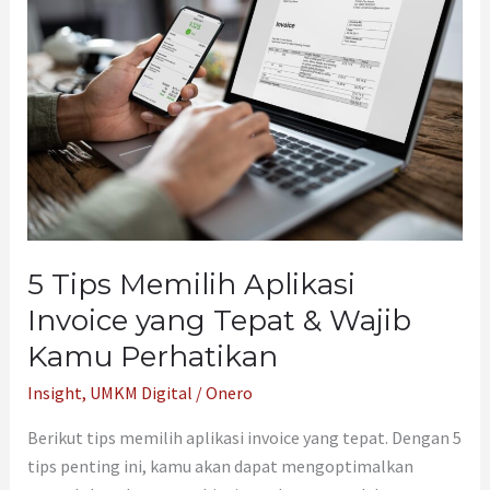
Memilih
Aplikasi
Invoice
yang
Tepat
&
Wajib
Kamu
Perhatikan
5 Tips Memilih Aplikasi
Invoice yang Tepat & Wajib
Kamu Perhatikan
Insight
,
UMKM Digital
/
Onero
Berikut tips memilih aplikasi invoice yang tepat. Dengan 5
tips penting ini, kamu akan dapat mengoptimalkan