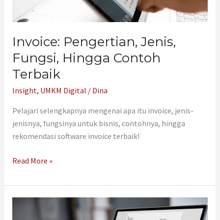
Terbaik
Invoice: Pengertian, Jenis,
Fungsi, Hingga Contoh
Terbaik
Insight
,
UMKM Digital
/
Dina
Pelajari selengkapnya mengenai apa itu invoice, jenis-
jenisnya, fungsinya untuk bisnis, contohnya, hingga
rekomendasi software invoice terbaik!
Read More »
5
Tips