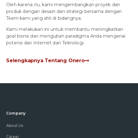
Oleh karena itu, kami mengembangkan proyek dan
produk dengan desain dan strategi bersama dengan
Team kami yang ahli di bidangnya.
Kami melakukan ini untuk membantu meningkatkan
goal bisnis dan mengubah paradigma Anda mengenai
potensi dari Internet dan Teknologi.
Selengkapnya Tentang Onero
Company
About Us
Career