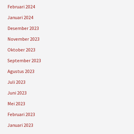
Februari 2024
Januari 2024
Desember 2023
November 2023
Oktober 2023
September 2023
Agustus 2023
Juli 2023
Juni 2023
Mei 2023
Februari 2023
Januari 2023